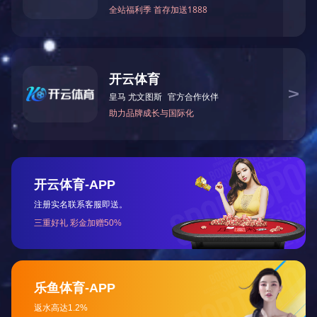
爱·体育(中国)官方网站-
第八代自酸蚀粘接剂
AITIYU SPORTS
第五代全酸蚀粘接剂
硅橡胶印模材料（套装）