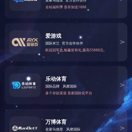
料及先进的生产工艺。我们将提供给用户更多
质优价廉的产品，为提高我国的牙科治疗水平
打下良好的基础。
公司简介
公司简介
爱·体育(中国)官方网站-AITIYU SPORTS
爱·体育(中国)官方网站-AITIYU SPORTS
电话：027-87267909
邮箱：goldent2010@126.com
地址：武汉市江夏区庙山大道9号东湖高新产业创新基地13#厂房
501室