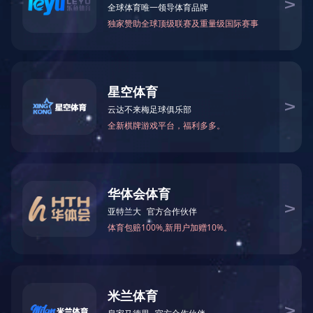
爱·体育(中国)官方网站-AITIYU SPORTS 是
一家集研发，生产和销售于一体的高科技公
司，本公司于2006年开始对口腔材料和相关器
械进行研究开发，目前已有三个产品申请了国
家发明专利，现向市场推出的“观雅”系列产品
涵盖“修复、正畸、预防、牙周、根管治疗”五
大系列，特别是“光固化氢氧化钙”已填补国产
口腔材料在这一领域的空白，并率先获得国家
食品药品监督管理局的通过。我公司坚持“客户
至上，质量第一”的原则，目前所推广到市场的
产品均达到或超过国外同类产品的性能。
我公司和国内几所著名高校合作，致力于高
端口腔材料的研发和生产，采用高品质的原材