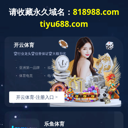
产品中心
通用型流动树脂
粘接剂（通用型复合树脂）